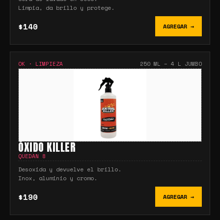
Limpia, da brillo y protege.
$140
AGREGAR →
OK
·
LIMPIEZA
250 ML – 4 L JUMBO
ÓXIDO KILLER
QUEDAN
8
Desoxida y devuelve el brillo.
Inox, aluminio y cromo.
$190
AGREGAR →