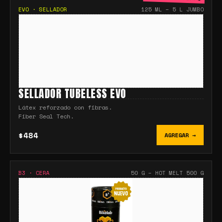
EVO
·
SELLADOR
125 ML – 5 L JUMBO
SELLADOR TUBELESS EVO
Látex reforzado con fibras.
Fiber Seal Tech.
$484
AGREGAR →
B3
·
CERA
50 G – HOT MELT 500 G