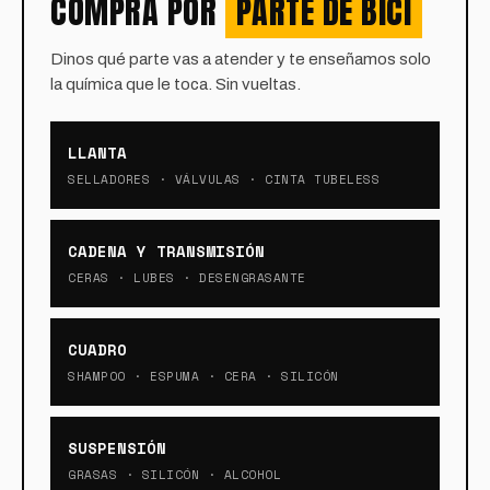
COMPRA POR
PARTE DE BICI
Dinos qué parte vas a atender y te enseñamos solo
la química que le toca. Sin vueltas.
LLANTA
SELLADORES · VÁLVULAS · CINTA TUBELESS
CADENA Y TRANSMISIÓN
CERAS · LUBES · DESENGRASANTE
CUADRO
SHAMPOO · ESPUMA · CERA · SILICÓN
SUSPENSIÓN
GRASAS · SILICÓN · ALCOHOL