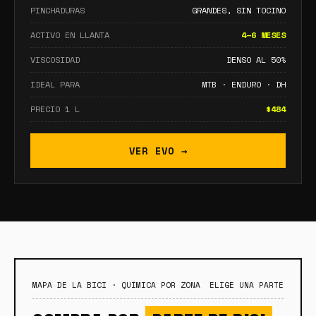
PINCHADURAS
GRANDES, SIN TOCINO
ACTIVO EN LLANTA
4–6 MESES
VISCOSIDAD
DENSO AL 50%
IDEAL PARA
MTB · ENDURO · DH
PRECIO 1 L
$484
VER EVO →
MAPA DE LA BICI · QUÍMICA POR ZONA
ELIGE UNA PARTE