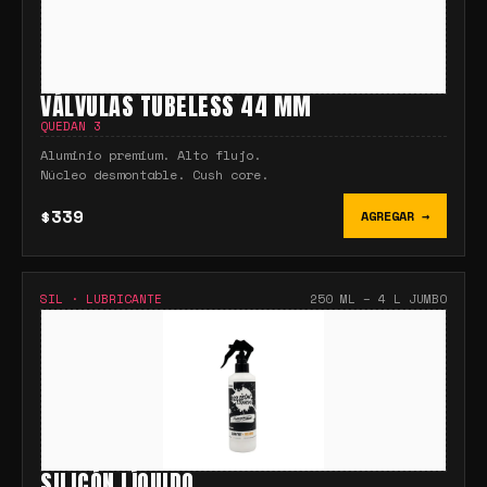
VÁLVULAS TUBELESS 44 MM
QUEDAN
3
Aluminio premium. Alto flujo.
Núcleo desmontable. Cush core.
$339
AGREGAR →
SIL
·
LUBRICANTE
250 ML – 4 L JUMBO
SILICÓN LÍQUIDO