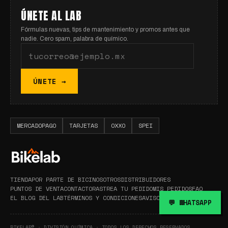
ÚNETE AL LAB
Fórmulas nuevas, tips de mantenimiento y promos antes que
nadie. Cero spam, palabra de químico.
ÚNETE →
MERCADOPAGO
TARJETAS
OXXO
SPEI
TIENDA
POR PARTE DE BICI
NOSOTROS
DISTRIBUIDORES
PUNTOS DE VENTA
CONTACTO
RASTREA TU PEDIDO
MIS PEDIDOS
FAQ
EL BLOG DEL LAB
TÉRMINOS Y CONDICIONES
AVISO DE PRIVACIDAD
💬 WHATSAPP
BIKELAB® · DIVISIÓN QUÍMICA · TODOS LOS DERECHOS RESERVADOS