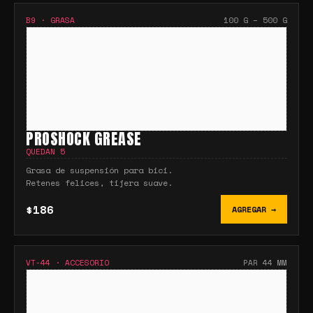
B9
·
GRASA
100 G – 500 G
PROSHOCK GREASE
QUEDAN
5
Grasa de suspensión para bici.
Retenes felices, tijera suave.
$186
AGREGAR →
VT-44
·
ACCESORIO
PAR 44 MM