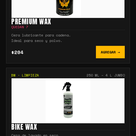
PREMIUM WAX
QUEDAN
7
Cera lubricante para cadena.
Ideal para seco y polvo.
$204
AGREGAR →
BW
·
LIMPIEZA
250 ML – 4 L JUMBO
BIKE WAX
Cera de lavado en seco.