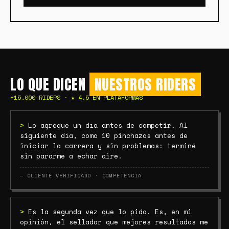
LO QUE DICEN
NUESTROS RIDERS
+15,000 RIDERS · ★ 4.5 EN PLATAFORMAS
>
Lo agregué un día antes de competir. Al
siguiente día, como 10 pinchazos antes de
iniciar la carrera y sin problemas: terminé
sin pararme a echar aire.
— CLIENTE VERIFICADO · COMPETENCIA
>
Es la segunda vez que lo pido. Es, en mi
opinión, el sellador que mejores resultados me