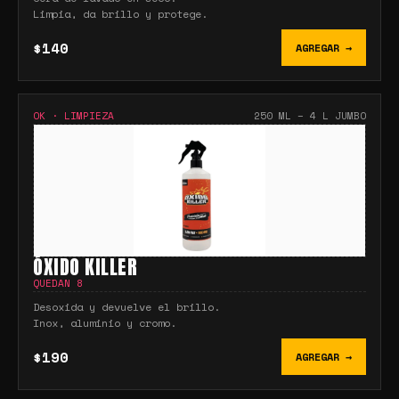
Limpia, da brillo y protege.
$140
AGREGAR →
OK
·
LIMPIEZA
250 ML – 4 L JUMBO
ÓXIDO KILLER
QUEDAN
8
Desoxida y devuelve el brillo.
Inox, aluminio y cromo.
$190
AGREGAR →