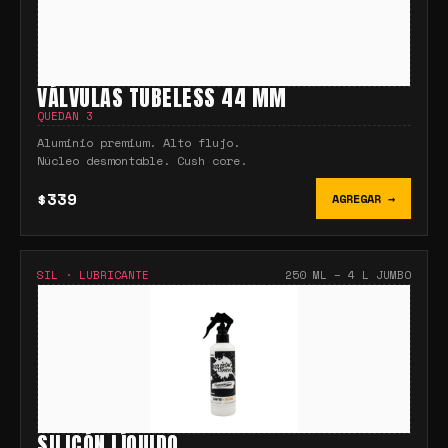
VÁLVULAS TUBELESS 44 MM
QUEDAN
3
Aluminio premium. Alto flujo.
Núcleo desmontable. Cush core.
$339
AGREGAR →
SIL
·
LUBRICANTE
250 ML – 4 L JUMBO
SILICÓN LÍQUIDO