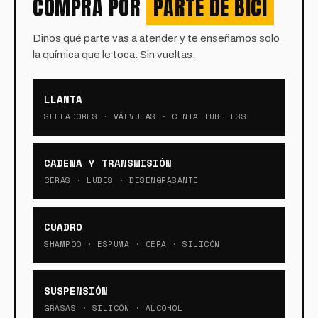
COMPRA POR
PARTE DE BICI
Dinos qué parte vas a atender y te enseñamos solo
la química que le toca. Sin vueltas.
LLANTA
SELLADORES · VÁLVULAS · CINTA TUBELESS
CADENA Y TRANSMISIÓN
CERAS · LUBES · DESENGRASANTE
CUADRO
SHAMPOO · ESPUMA · CERA · SILICÓN
SUSPENSIÓN
GRASAS · SILICÓN · ALCOHOL