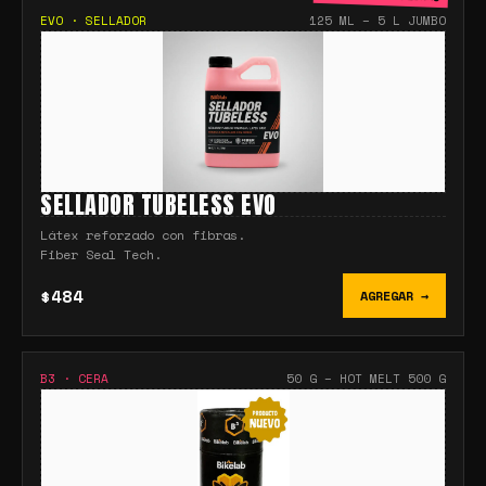
EVO
·
SELLADOR
125 ML – 5 L JUMBO
SELLADOR TUBELESS EVO
Látex reforzado con fibras.
Fiber Seal Tech.
$484
AGREGAR →
B3
·
CERA
50 G – HOT MELT 500 G