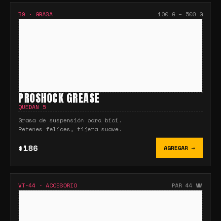
B9
·
GRASA
100 G – 500 G
PROSHOCK GREASE
QUEDAN
5
Grasa de suspensión para bici.
Retenes felices, tijera suave.
$186
AGREGAR →
VT-44
·
ACCESORIO
PAR 44 MM