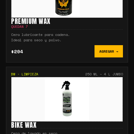
PREMIUM WAX
QUEDAN
7
Cera lubricante para cadena.
Ideal para seco y polvo.
$204
AGREGAR →
BW
·
LIMPIEZA
250 ML – 4 L JUMBO
BIKE WAX
Cera de lavado en seco.