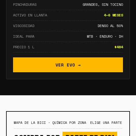
PINCHADURAS
GRANDES, SIN TOCINO
ACTIVO EN LLANTA
4–6 MESES
VISCOSIDAD
DENSO AL 50%
IDEAL PARA
MTB · ENDURO · DH
PRECIO 1 L
$484
VER EVO →
MAPA DE LA BICI · QUÍMICA POR ZONA
ELIGE UNA PARTE