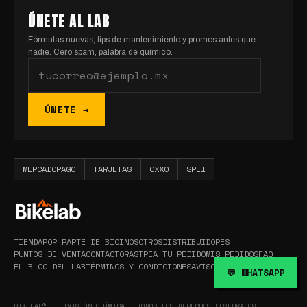
ÚNETE AL LAB
Fórmulas nuevas, tips de mantenimiento y promos antes que
nadie. Cero spam, palabra de químico.
ÚNETE →
MERCADOPAGO
TARJETAS
OXXO
SPEI
TIENDA
POR PARTE DE BICI
NOSOTROS
DISTRIBUIDORES
PUNTOS DE VENTA
CONTACTO
RASTREA TU PEDIDO
MIS PEDIDOS
FAQ
EL BLOG DEL LAB
TÉRMINOS Y CONDICIONES
AVISO DE PRIVACIDAD
💬 WHATSAPP
BIKELAB® · DIVISIÓN QUÍMICA · TODOS LOS DERECHOS RESERVADOS