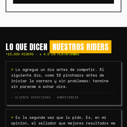
LO QUE DICEN
NUESTROS RIDERS
+15,000 RIDERS · ★ 4.5 EN PLATAFORMAS
>
Lo agregué un día antes de competir. Al
siguiente día, como 10 pinchazos antes de
iniciar la carrera y sin problemas: terminé
sin pararme a echar aire.
— CLIENTE VERIFICADO · COMPETENCIA
>
Es la segunda vez que lo pido. Es, en mi
opinión, el sellador que mejores resultados me