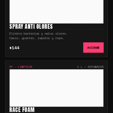
SPRAY ANTI OLORES
Elimina bacterias y malos olores.
Casco, guantes, zapatos y ropa.
$144
AVÍSAME
RF
·
LIMPIEZA
1 L – ESPUMADOR
RACE FOAM