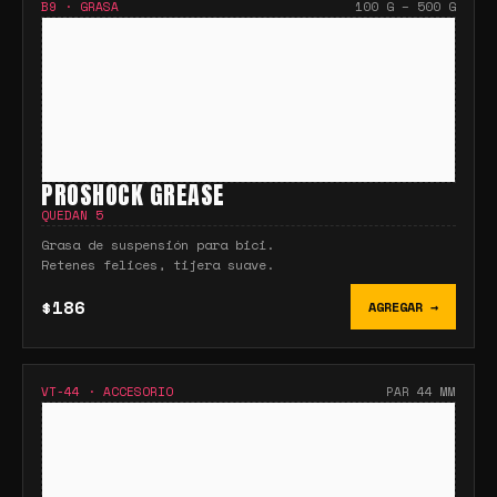
B9
·
GRASA
100 G – 500 G
PROSHOCK GREASE
QUEDAN
5
Grasa de suspensión para bici.
Retenes felices, tijera suave.
$186
AGREGAR →
VT-44
·
ACCESORIO
PAR 44 MM