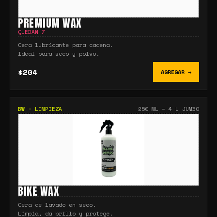
PREMIUM WAX
QUEDAN
7
Cera lubricante para cadena.
Ideal para seco y polvo.
$204
AGREGAR →
BW
·
LIMPIEZA
250 ML – 4 L JUMBO
BIKE WAX
Cera de lavado en seco.
Limpia, da brillo y protege.