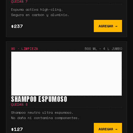
QUEDAN
7
Espuma activa high-cling.
Segura en carbón y aluminio.
$237
AGREGAR →
9S
·
LIMPIEZA
500 ML – 4 L JUMBO
SHAMPOO ESPUMOSO
QUEDAN
6
Shampoo neutro ultra espumoso.
No daña ni contamina componentes.
$127
AGREGAR →