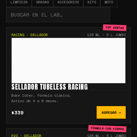
LIMPIEZA
GRASAS
ACCESORIOS
KITS
MOTO
TOP VENTAS
RACING
·
SELLADOR
125 ML – 5 L JUMBO
SELLADOR TUBELESS RACING
Base látex, fórmula clásica.
Activo de 4 a 6 meses.
$339
AGREGAR →
FÓRMULA CON FIBRAS
EVO
·
SELLADOR
125 ML – 5 L JUMBO