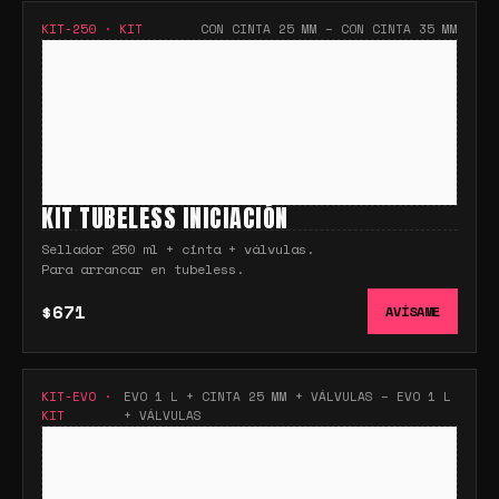
KIT-250
·
KIT
CON CINTA 25 MM – CON CINTA 35 MM
KIT TUBELESS INICIACIÓN
Sellador 250 ml + cinta + válvulas.
Para arrancar en tubeless.
$671
AVÍSAME
KIT-EVO
·
EVO 1 L + CINTA 25 MM + VÁLVULAS – EVO 1 L
KIT
+ VÁLVULAS