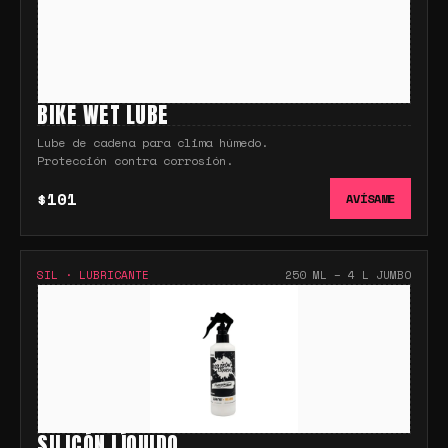
BIKE WET LUBE
Lube de cadena para clima húmedo.
Protección contra corrosión.
$101
AVÍSAME
SIL
·
LUBRICANTE
250 ML – 4 L JUMBO
SILICÓN LÍQUIDO