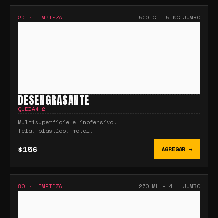
2D
·
LIMPIEZA
500 G – 5 KG JUMBO
DESENGRASANTE
QUEDAN
2
Multisuperficie e inofensivo.
Tela, plástico, metal.
$156
AGREGAR →
8O
·
LIMPIEZA
250 ML – 4 L JUMBO