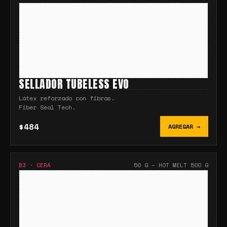
SELLADOR TUBELESS EVO
Látex reforzado con fibras.
Fiber Seal Tech.
$484
AGREGAR →
B3
·
CERA
50 G – HOT MELT 500 G