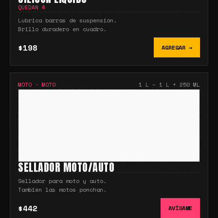
QUEDAN
4
Lubrica barras de suspensión.
Brillo duradero en cuadro.
$198
AGREGAR →
MOTO
·
MOTO
1 L – 1 L + 250 ML
SELLADOR MOTO/AUTO
Sellador para moto y auto.
También las motos ponchan.
$442
AVÍSAME