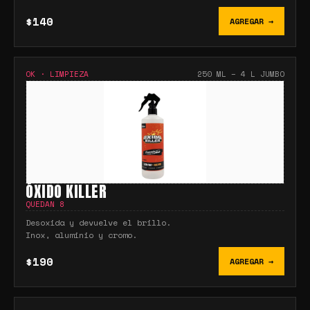
$140
AGREGAR →
OK
·
LIMPIEZA
250 ML – 4 L JUMBO
ÓXIDO KILLER
QUEDAN
8
Desoxida y devuelve el brillo.
Inox, aluminio y cromo.
$190
AGREGAR →