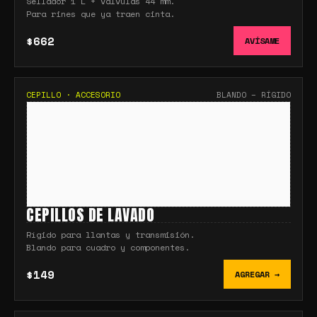
Sellador 1 L + válvulas 44 mm.
Para rines que ya traen cinta.
$662
AVÍSAME
CEPILLO
·
ACCESORIO
BLANDO – RÍGIDO
CEPILLOS DE LAVADO
Rígido para llantas y transmisión.
Blando para cuadro y componentes.
$149
AGREGAR →