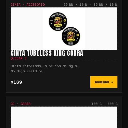
CINTA
·
ACCESORIO
25 MM × 10 M – 35 MM × 10 M
CINTA TUBELESS KING COBRA
QUEDAN
3
Cinta reforzada, a prueba de agua.
No deja residuos.
$169
AGREGAR →
C2
·
GRASA
100 G – 500 G