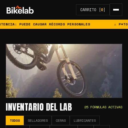
CARRITO [
0
]
: PUEDE CAUSAR RÉCORDS PERSONALES
⚠ P*TO EL QU
INVENTARIO DEL LAB
25
FÓRMULAS ACTIVAS
TODOS
SELLADORES
CERAS
LUBRICANTES