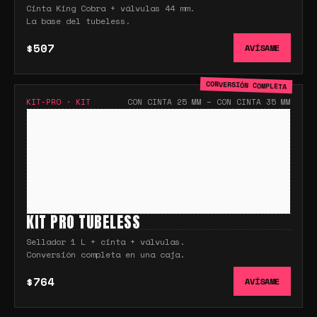
Cinta King Cobra + válvulas 44 mm.
La base del tubeless.
$507
AVÍSAME
CONVERSIÓN COMPLETA
KIT-PRO
·
KIT
CON CINTA 25 MM – CON CINTA 35 MM
KIT PRO TUBELESS
Sellador 1 L + cinta + válvulas.
Conversión completa en una caja.
$764
AVÍSAME