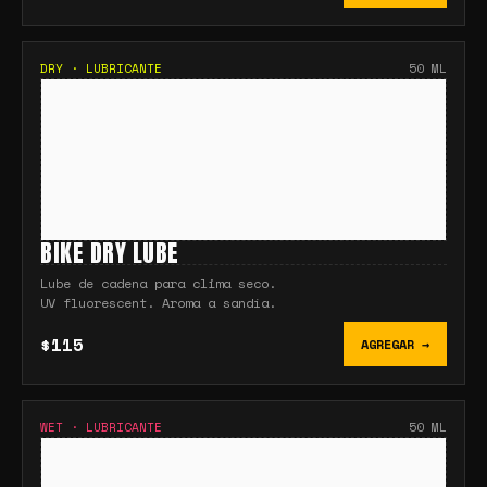
DRY
·
LUBRICANTE
50 ML
BIKE DRY LUBE
Lube de cadena para clima seco.
UV fluorescent. Aroma a sandía.
$115
AGREGAR →
WET
·
LUBRICANTE
50 ML