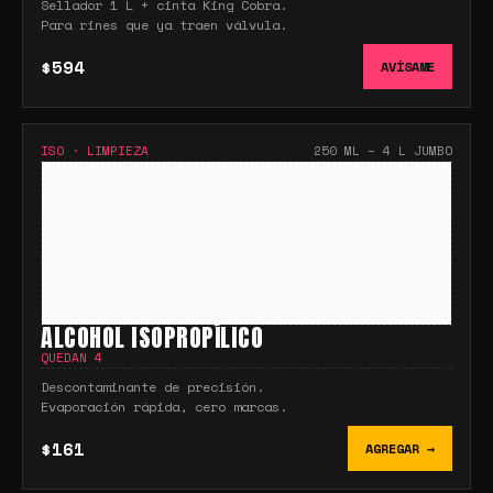
Sellador 1 L + cinta King Cobra.
Para rines que ya traen válvula.
$594
AVÍSAME
ISO
·
LIMPIEZA
250 ML – 4 L JUMBO
ALCOHOL ISOPROPÍLICO
QUEDAN
4
Descontaminante de precisión.
Evaporación rápida, cero marcas.
$161
AGREGAR →