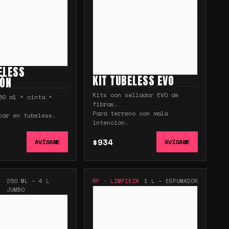
ELESS
KIT TUBELESS EVO
IÓN
Kits con sellador EVO de
50 ml + cinta +
fibras.
Para terreno con mala
car en tubeless.
intención.
$934
AVÍSAME
AVÍSAME
250 ML – 4 L
RF
·
LIMPIEZA
1 L – ESPUMADOR
JUMBO