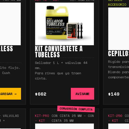
ACCESORIO
ELESS
KIT CONVIÉRTETE A
CEPILLO
TUBELESS
Rígido par
Sellador 1 L + válvulas 44
transmisió
lto flujo.
mm.
Blando par
 Cush
Para rines que ya traen
componente
cinta.
$662
$149
AGREGAR →
AVÍSAME
CONVERSIÓN COMPLETA
+ VÁLVULAS
KIT-PRO
CON CINTA 25 MM – CON
KIT-250
CO
M +
·
KIT
CINTA 35 MM
·
KIT
CI