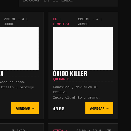
250 ML – 4 L
OK
·
250 ML – 4 L
JUMBO
LIMPIEZA
JUMBO
AX
ÓXIDO KILLER
QUEDAN
8
vado en seco.
Desoxida y devuelve el
 brillo y protege.
brillo.
Inox, aluminio y cromo.
$190
AGREGAR →
AGREGAR →
BLANDO –
CINTA
·
25 MM × 10 M – 35