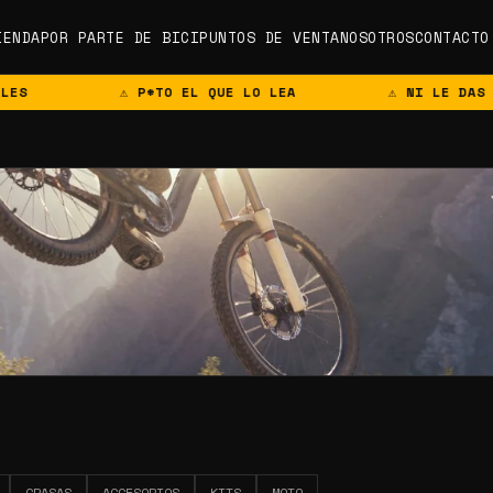
IENDA
POR PARTE DE BICI
PUNTOS DE VENTA
NOSOTROS
CONTACTO
⚠ P*TO EL QUE LO LEA
⚠ NI LE DAS PERRO
GRASAS
ACCESORIOS
KITS
MOTO