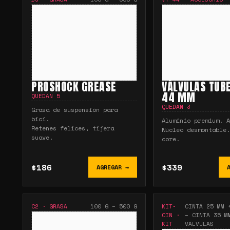
PROSHOCK GREASE
VÁLVULAS TUB
44 MM
QUEDAN
5
QUEDAN
3
Grasa de suspensión para
bici.
Aluminio premium. A
Retenes felices, tijera
Núcleo desmontable.
suave.
core.
$186
$339
AGREGAR →
C2
·
GRASA
100 G – 500 G
KIT-
CINTA 25 MM 
CIN
·
– CINTA 35 M
KIT
VÁLVULAS