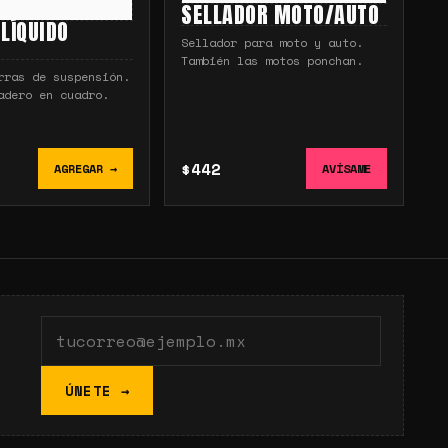
SELLADOR MOTO/AUTO
 LÍQUIDO
Sellador para moto y auto.
También las motos ponchan.
rras de suspensión.
adero en cuadro.
$442
AGREGAR →
AVÍSAME
ÚNETE →