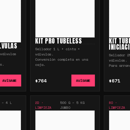
KIT PRO TUBELESS
KIT TUB
ÁLVULAS
INICIAC
Sellador 1 L + cinta +
válvulas
válvulas.
Sellador 2
Conversión completa en una
válvulas.
s.
caja.
Para arran
$764
$671
AVÍSAME
AVÍSAME
 – 4 L
2D
·
500 G – 5 KG
8O
·
LIMPIEZA
JUMBO
LIMPIEZA