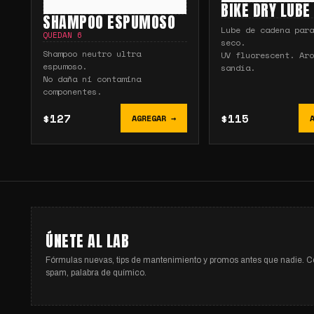
BIKE DRY LUBE
SHAMPOO ESPUMOSO
Lube de cadena para
QUEDAN
6
seco.
Shampoo neutro ultra
UV fluorescent. Aro
espumoso.
sandía.
No daña ni contamina
componentes.
$127
$115
AGREGAR →
ÚNETE AL LAB
Fórmulas nuevas, tips de mantenimiento y promos antes que nadie. C
spam, palabra de químico.