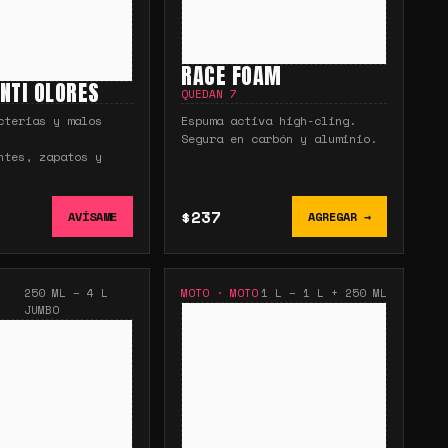
RACE FOAM
NTI OLORES
QUEDAN
7
cterias y malos
Espuma activa high-cling.
Segura en carbón y aluminio.
ntes, zapatos y
$237
AVÍSAME
AGREGAR →
250 ML – 4 L
MOTO
·
MOTO
1 L – 1 L + 250 ML
JUMBO