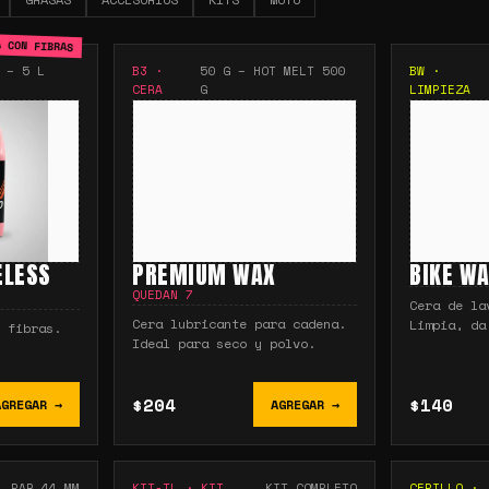
A CON FIBRAS
 – 5 L
B3
·
50 G – HOT MELT 500
BW
·
CERA
G
LIMPIEZA
ELESS
PREMIUM WAX
BIKE W
QUEDAN
7
Cera de la
Cera lubricante para cadena.
Limpia, da
 fibras.
Ideal para seco y polvo.
$204
$140
AGREGAR →
AGREGAR →
PAR 44 MM
KIT-TL
·
KIT
KIT COMPLETO
CEPILLO
·