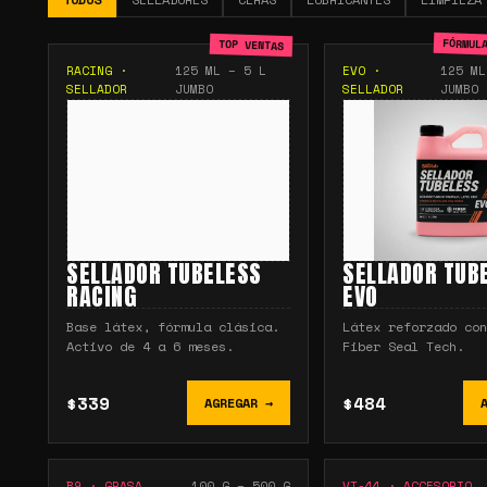
FÓRMUL
TOP VENTAS
RACING
·
125 ML – 5 L
EVO
·
125 ML
SELLADOR
JUMBO
SELLADOR
JUMBO
SELLADOR TUBELESS
SELLADOR TUB
RACING
EVO
Base látex, fórmula clásica.
Látex reforzado con
Activo de 4 a 6 meses.
Fiber Seal Tech.
$339
$484
AGREGAR →
B9
·
GRASA
100 G – 500 G
VT-44
·
ACCESORIO