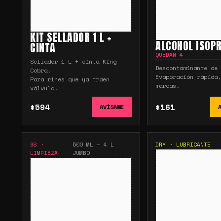
KIT SELLADOR 1 L +
ALCOHOL ISOPR
CINTA
QUEDAN
4
Sellador 1 L + cinta King
Descontaminante de 
Cobra.
Evaporación rápida,
Para rines que ya traen
marcas.
válvula.
$594
$161
AVÍSAME
9S
·
500 ML – 4 L
DRY
·
LUBRICANTE
LIMPIEZA
JUMBO