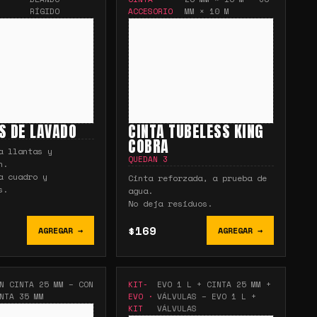
RÍGIDO
ACCESORIO
MM × 10 M
S DE LAVADO
CINTA TUBELESS KING
COBRA
a llantas y
QUEDAN
3
n.
a cuadro y
Cinta reforzada, a prueba de
s.
agua.
No deja residuos.
$169
AGREGAR →
AGREGAR →
N CINTA 25 MM – CON
KIT-
EVO 1 L + CINTA 25 MM +
NTA 35 MM
EVO
·
VÁLVULAS – EVO 1 L +
KIT
VÁLVULAS