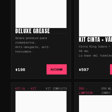
DELUXE GREASE
KIT CINTA + V
Grasa premium para
rodamientos.
Cinta King Cobra + 
Anti-desgaste, anti-
44 mm.
herrumbre.
La base del tubeles
$196
$507
AVÍSAME
KIT-1L
·
KIT
KIT COMPLETO
ISO
·
250 ML
LIMPIEZA
JUMBO