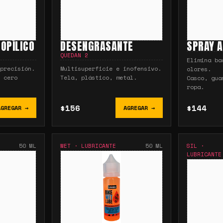
OPÍLICO
DESENGRASANTE
SPRAY A
QUEDAN
2
Elimina ba
precisión.
Multisuperficie e inofensivo.
olores.
 cero
Tela, plástico, metal.
Casco, gua
ropa.
$156
$144
AGREGAR →
AGREGAR →
50 ML
WET
·
LUBRICANTE
50 ML
SIL
·
LUBRICANTE