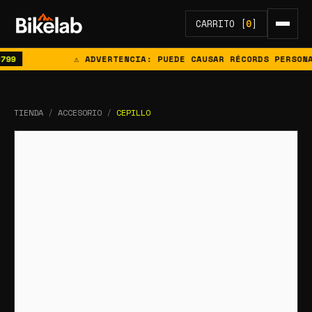
CARRITO [
0
]
9
⚠ ADVERTENCIA: PUEDE CAUSAR RÉCORDS PERSONAL
TIENDA
/
ACCESORIO
/
CEPILLO