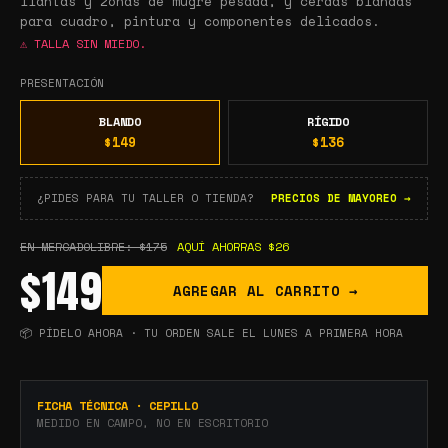
llantas y zonas de mugre pesada, y cerdas blandas
para cuadro, pintura y componentes delicados.
⚠
TALLA SIN MIEDO.
PRESENTACIÓN
BLANDO
RÍGIDO
$149
$136
¿PIDES PARA TU TALLER O TIENDA?
PRECIOS DE MAYOREO →
EN MERCADOLIBRE:
$175
AQUÍ AHORRAS
$26
$149
AGREGAR AL CARRITO →
📦 PÍDELO AHORA · TU ORDEN SALE EL LUNES A PRIMERA HORA
FICHA TÉCNICA · CEPILLO
MEDIDO EN CAMPO, NO EN ESCRITORIO