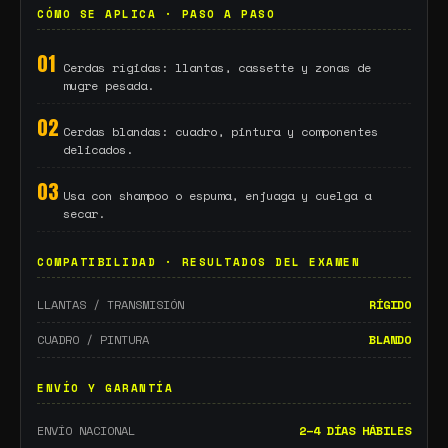
CÓMO SE APLICA · PASO A PASO
01
Cerdas rígidas: llantas, cassette y zonas de
mugre pesada.
02
Cerdas blandas: cuadro, pintura y componentes
delicados.
03
Usa con shampoo o espuma, enjuaga y cuelga a
secar.
COMPATIBILIDAD · RESULTADOS DEL EXAMEN
LLANTAS / TRANSMISIÓN
RÍGIDO
CUADRO / PINTURA
BLANDO
ENVÍO Y GARANTÍA
ENVÍO NACIONAL
2–4 DÍAS HÁBILES