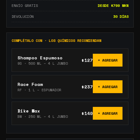
ENVÍO GRATIS
DESDE $799 MXN
DEVOLUCIÓN
30 DÍAS
COMPLÉTALO CON · LOS QUÍMICOS RECOMIENDAN
Shampoo Espumoso
$127
+ AGREGAR
9S
·
500 ML – 4 L JUMBO
Race Foam
$237
+ AGREGAR
RF
·
1 L – ESPUMADOR
Bike Wax
$140
+ AGREGAR
BW
·
250 ML – 4 L JUMBO