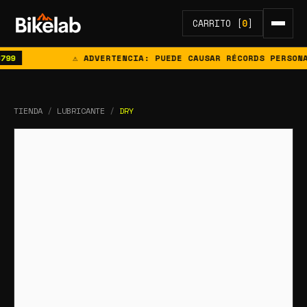
CARRITO [
0
]
99
⚠ ADVERTENCIA: PUEDE CAUSAR RÉCORDS PERSONAL
TIENDA
/
LUBRICANTE
/
DRY