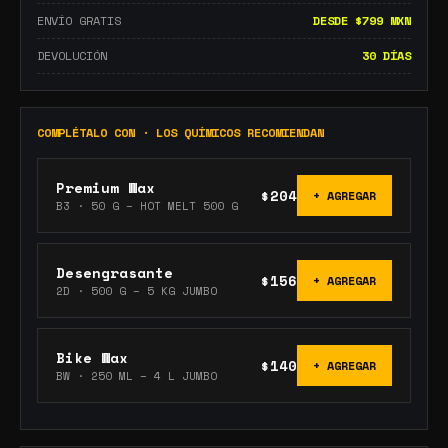
ENVÍO GRATIS
DESDE $799 MXN
DEVOLUCIÓN
30 DÍAS
COMPLÉTALO CON · LOS QUÍMICOS RECOMIENDAN
Premium Wax
$204
+ AGREGAR
B3
·
50 G – HOT MELT 500 G
Desengrasante
$156
+ AGREGAR
2D
·
500 G – 5 KG JUMBO
Bike Wax
$140
+ AGREGAR
BW
·
250 ML – 4 L JUMBO