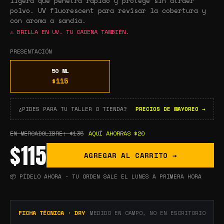
ligera que penetra rápido y protege sin atraer
polvo. UV fluorescent para revisar la cobertura y
con aroma a sandía.
⚠
BRILLA EN UV. TU CADENA TAMBIÉN.
PRESENTACIÓN
50 ML
$115
¿PIDES PARA TU TALLER O TIENDA?
PRECIOS DE MAYOREO →
EN MERCADOLIBRE:
$135
AQUÍ AHORRAS
$20
$115
AGREGAR AL CARRITO →
📦 PÍDELO AHORA · TU ORDEN SALE EL LUNES A PRIMERA HORA
FICHA TÉCNICA · DRY
MEDIDO EN CAMPO, NO EN ESCRITORIO