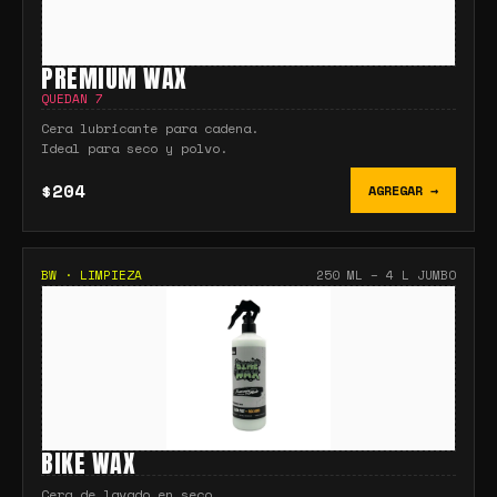
PREMIUM WAX
QUEDAN
7
Cera lubricante para cadena.
Ideal para seco y polvo.
$204
AGREGAR →
BW
·
LIMPIEZA
250 ML – 4 L JUMBO
BIKE WAX
Cera de lavado en seco.