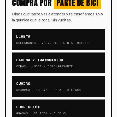
COMPRA POR
PARTE DE BICI
Dinos qué parte vas a atender y te enseñamos solo
la química que le toca. Sin vueltas.
LLANTA
SELLADORES · VÁLVULAS · CINTA TUBELESS
CADENA Y TRANSMISIÓN
CERAS · LUBES · DESENGRASANTE
CUADRO
SHAMPOO · ESPUMA · CERA · SILICÓN
SUSPENSIÓN
GRASAS · SILICÓN · ALCOHOL