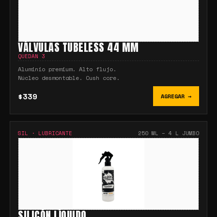
VÁLVULAS TUBELESS 44 MM
QUEDAN
3
Aluminio premium. Alto flujo.
Núcleo desmontable. Cush core.
$339
AGREGAR →
SIL
·
LUBRICANTE
250 ML – 4 L JUMBO
SILICÓN LÍQUIDO