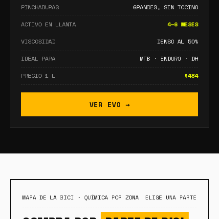
PINCHADURAS
GRANDES, SIN TOCINO
ACTIVO EN LLANTA
4–6 MESES
VISCOSIDAD
DENSO AL 50%
IDEAL PARA
MTB · ENDURO · DH
PRECIO 1 L
$484
VER EVO →
MAPA DE LA BICI · QUÍMICA POR ZONA
ELIGE UNA PARTE