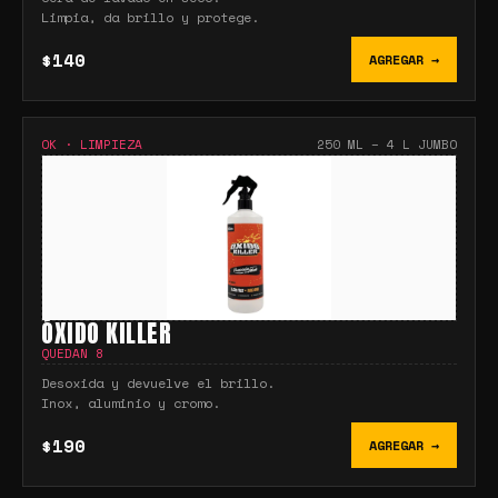
Limpia, da brillo y protege.
$140
AGREGAR →
OK
·
LIMPIEZA
250 ML – 4 L JUMBO
ÓXIDO KILLER
QUEDAN
8
Desoxida y devuelve el brillo.
Inox, aluminio y cromo.
$190
AGREGAR →