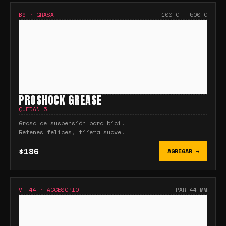
B9
·
GRASA
100 G – 500 G
PROSHOCK GREASE
QUEDAN
5
Grasa de suspensión para bici.
Retenes felices, tijera suave.
$186
AGREGAR →
VT-44
·
ACCESORIO
PAR 44 MM