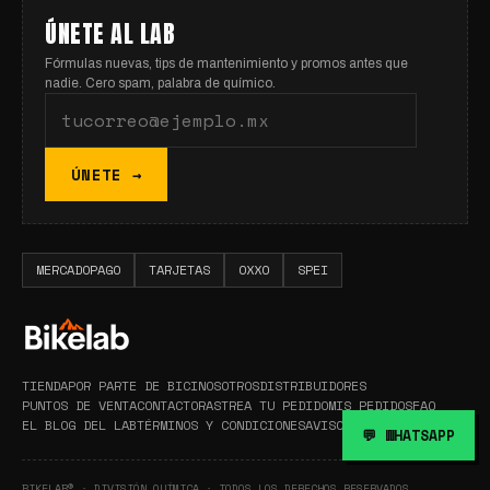
ÚNETE AL LAB
Fórmulas nuevas, tips de mantenimiento y promos antes que
nadie. Cero spam, palabra de químico.
ÚNETE →
MERCADOPAGO
TARJETAS
OXXO
SPEI
TIENDA
POR PARTE DE BICI
NOSOTROS
DISTRIBUIDORES
PUNTOS DE VENTA
CONTACTO
RASTREA TU PEDIDO
MIS PEDIDOS
FAQ
EL BLOG DEL LAB
TÉRMINOS Y CONDICIONES
AVISO DE PRIVACIDAD
💬 WHATSAPP
BIKELAB® · DIVISIÓN QUÍMICA · TODOS LOS DERECHOS RESERVADOS