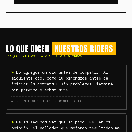
LO QUE DICEN
NUESTROS RIDERS
+15,000 RIDERS · ★ 4.5 EN PLATAFORMAS
>
Lo agregué un día antes de competir. Al
siguiente día, como 10 pinchazos antes de
iniciar la carrera y sin problemas: terminé
sin pararme a echar aire.
— CLIENTE VERIFICADO · COMPETENCIA
>
Es la segunda vez que lo pido. Es, en mi
opinión, el sellador que mejores resultados me